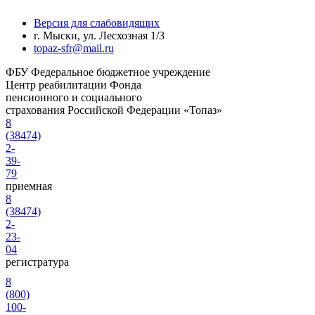
Версия для слабовидящих
г. Мыски, ул. Лесхозная 1/3
topaz-sfr@mail.ru
ФБУ
Федеральное бюджетное учреждение
Центр реабилитации Фонда
пенсионного и социального
страхования Российской Федерации «Топаз»
8
(38474)
2-
39-
79
приемная
8
(38474)
2-
23-
04
регистратура
8
(800)
100-