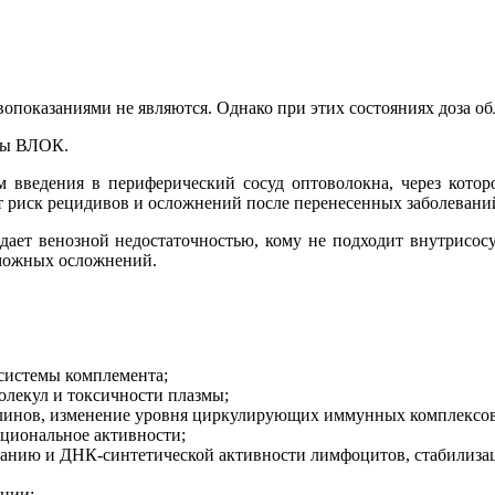
показаниями не являются. Однако при этих состояниях доза об
ры ВЛОК.
м введения в периферический сосуд оптоволокна, через которо
т риск рецидивов и осложнений после перенесенных заболевани
адает венозной недостаточностью, кому не подходит внутрисос
зможных осложнений.
системы комплемента;
олекул и токсичности плазмы;
улинов, изменение уровня циркулирующих иммунных комплексов
циональное активности;
ванию и ДНК-синтетической активности лимфоцитов, стабилизац
яции;