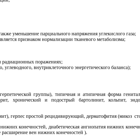
акже уменьшение парциального напряжения углекислого газа;
является признаком нормализации тканевого метаболизма;
и радиационных поражениях;
, углеводного, внутриклеточного энергетического баланса);
 герпетической группы), типичная и атипичная форма генитал
орит, хронический и подострый бартолинит, кольпит, эндо
ит), герпес простой рецидивирующий, дерматофития (микоз стоп
ов нижних конечностей, диабетическая ангиопатия нижних конеч
 расширение вен нижних конечностей ).