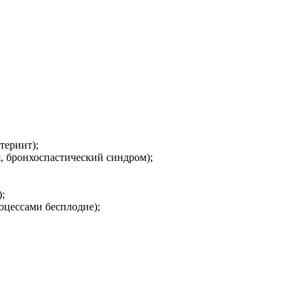
териит);
я, бронхоспастический синдром);
;
оцессами бесплодие);