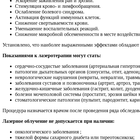
Ускорение заживления ран и эрозий.
Стимуляция крово- и лимфообращения.
Ослабление болевого синдрома.
Активация функций иммунных клеток.
Снижение свертываемости крови.
Уменьшение воспалительных реакций.
Снижение микробной обсемененности в месте воздействи
Установлено, что наиболее выраженными эффектами обладают 
Показаниями к лазеротерапии могут стать:
сердечно-сосудистые заболевания (артериальная гиперто
патологии дыхательных органов (синуситы, отит, аденоид
неврологические нарушения (невриты, невралгии, травмы
заболевания суставов и позвоночника (артрит, артроз, тр
желудочно-кишечные заболевания (гастрит, колит, дуодени
болезни мочеполовой системы (простатит, эрозия шейки 
стоматологические патологии (пульпит, пародонтит, карие
Процедура назначается врачом после проведения ряда обследов
Лазерное облучение не допускается при наличии:
онкологического заболевания ;
тяжелой формы сахарного диабета или тиреотоксикоза;