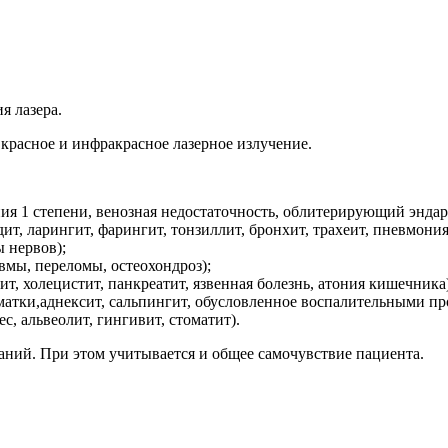
я лазера.
красное и инфракрасное лазерное излучение.
ния 1 степени, венозная недостаточность, облитерирующий эндар
ит, ларингит, фарингит, тонзиллит, бронхит, трахеит, пневмони
 нервов);
авмы, переломы, остеохондроз);
т, холецистит, панкреатит, язвенная болезнь, атония кишечника)
матки,аднексит, сальпингит, обусловленное воспалительными пр
с, альвеолит, гингивит, стоматит).
аний. При этом учитывается и общее самочувствие пациента.