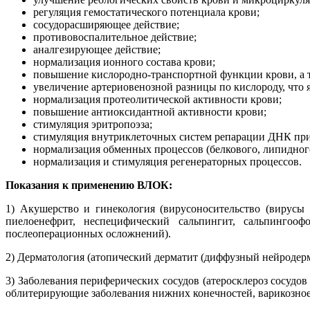
регуляция гемостатического потенциала крови;
сосудорасширяющее действие;
противовоспалительное действие;
аналгезирующее действие;
нормализация ионного состава крови;
повышение кислородно-транспортной функции крови, а т
увеличение артериовенозной разницы по кислороду, что 
нормализация протеолитической активности крови;
повышение антиоксидантной активности крови;
стимуляция эритропоэза;
стимуляция внутриклеточных систем репарации ДНК пр
нормализация обменных процессов (белкового, липидного
нормализация и стимуляция регенераторных процессов.
Показания к применению ВЛОК:
1) Акушерство и гинекология (вирусоносительство (вирусы
пиелоенефрит, неспецифический сальпингит, сальпингооф
послеоперационных осложнений).
2) Дерматология (атопический дерматит (диффузный нейродерм
3) Заболевания периферических сосудов (атеросклероз сосуд
облитерирующие заболевания нижних конечностей, варикозное