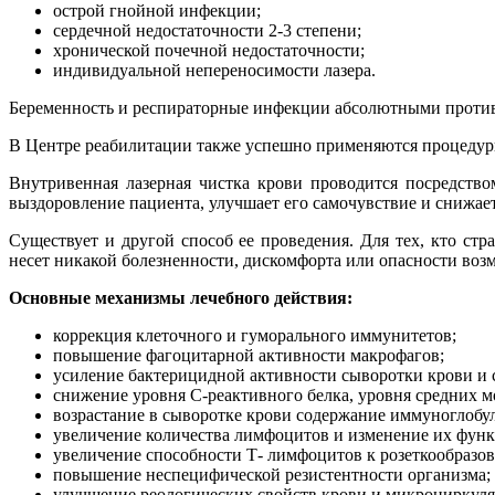
острой гнойной инфекции;
сердечной недостаточности 2-3 степени;
хронической почечной недостаточности;
индивидуальной непереносимости лазера.
Беременность и респираторные инфекции абсолютными противо
В Центре реабилитации также успешно применяются процеду
Внутривенная лазерная чистка крови проводится посредство
выздоровление пациента, улучшает его самочувствие и снижае
Существует и другой способ ее проведения. Для тех, кто стр
несет никакой болезненности, дискомфорта или опасности во
Основные механизмы лечебного действия:
коррекция клеточного и гуморального иммунитетов;
повышение фагоцитарной активности макрофагов;
усиление бактерицидной активности сыворотки крови и 
снижение уровня С-реактивного белка, уровня средних м
возрастание в сыворотке крови содержание иммуноглоб
увеличение количества лимфоцитов и изменение их функ
увеличение способности Т- лимфоцитов к розеткообразо
повышение неспецифической резистентности организма;
улучшение реологических свойств крови и микроциркул