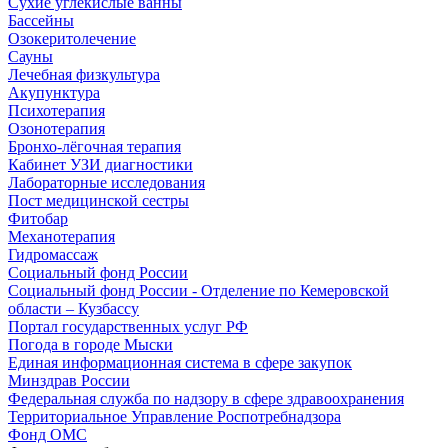
Сухие углекислые ванны
Бассейны
Озокеритолечение
Сауны
Лечебная физкультура
Акупунктура
Психотерапия
Озонотерапия
Бронхо-лёгочная терапия
Кабинет УЗИ диагностики
Лабораторные исследования
Пост медицинской сестры
Фитобар
Механотерапия
Гидромассаж
Социальный фонд России
Социальный фонд России - Отделение по Кемеровской
области – Кузбассу
Портал государственных услуг РФ
Погода в городе Мыски
Единая информационная система в сфере закупок
Минздрав России
Федеральная служба по надзору в сфере здравоохранения
Территориальное Управление Роспотребнадзора
Фонд ОМС