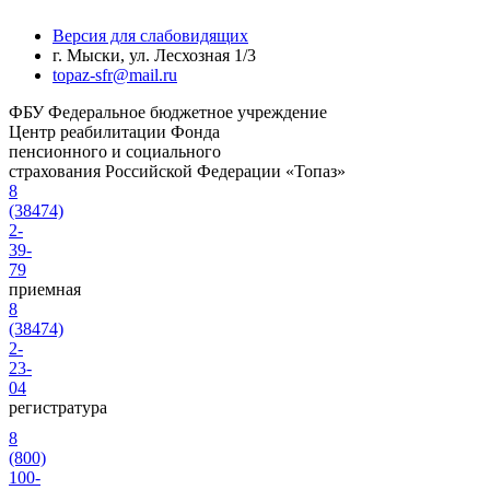
Версия для слабовидящих
г. Мыски, ул. Лесхозная 1/3
topaz-sfr@mail.ru
ФБУ
Федеральное бюджетное учреждение
Центр реабилитации Фонда
пенсионного и социального
страхования Российской Федерации «Топаз»
8
(38474)
2-
39-
79
приемная
8
(38474)
2-
23-
04
регистратура
8
(800)
100-