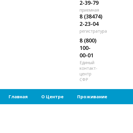
2-39-79
приемная
8 (38474)
2-23-04
регистратура
8 (800)
100-
00-01
Единый
контакт-
центр
СФР
Главная
О Центре
Проживание
Питание
Лечение (процедуры)
Контакты
Противодействие коррупции